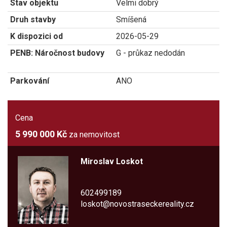
Stav objektu
Velmi dobrý
Druh stavby
Smíšená
K dispozici od
2026-05-29
PENB: Náročnost budovy
G - průkaz nedodán
Parkování
ANO
Cena
5 990 000 Kč
za nemovitost
Miroslav Loskot
602499189
loskot@novostraseckereality.cz