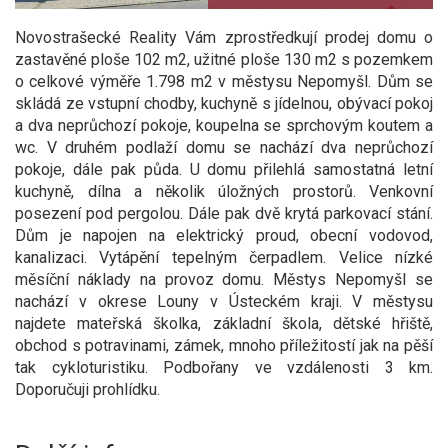
Novostrašecké Reality Vám zprostředkují prodej domu o
zastavěné ploše 102 m2, užitné ploše 130 m2 s pozemkem
o celkové výměře 1.798 m2 v městysu Nepomyšl. Dům se
skládá ze vstupní chodby, kuchyně s jídelnou, obývací pokoj
a dva neprůchozí pokoje, koupelna se sprchovým koutem a
wc. V druhém podlaží domu se nachází dva neprůchozí
pokoje, dále pak půda. U domu přilehlá samostatná letní
kuchyně, dílna a několik úložných prostorů. Venkovní
posezení pod pergolou. Dále pak dvě krytá parkovací stání.
Dům je napojen na elektrický proud, obecní vodovod,
kanalizaci. Vytápění tepelným čerpadlem. Velice nízké
měsíční náklady na provoz domu. Městys Nepomyšl se
nachází v okrese Louny v Ústeckém kraji. V městysu
najdete mateřská školka, základní škola, dětské hřiště,
obchod s potravinami, zámek, mnoho příležitostí jak na pěší
tak cykloturistiku. Podbořany ve vzdálenosti 3 km.
Doporučuji prohlídku.