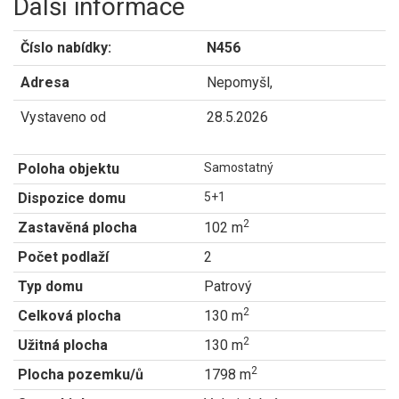
Další informace
Číslo nabídky:
N456
Adresa
Nepomyšl,
Vystaveno od
28.5.2026
Poloha objektu
Samostatný
Dispozice domu
5+1
2
Zastavěná plocha
102 m
Počet podlaží
2
Typ domu
Patrový
2
Celková plocha
130 m
2
Užitná plocha
130 m
2
Plocha pozemku/ů
1798 m