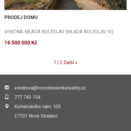
PRODEJ DOMU
VINIČNÁ, MLADÁ BOLESLAV (MLADÁ BOLESLAV III)
16 500 000 Kč
1
|
2
Další »
vondrova@novostraseckereality.cz
777 743 154
Komenského nám. 105
27101 Nové Strašecí